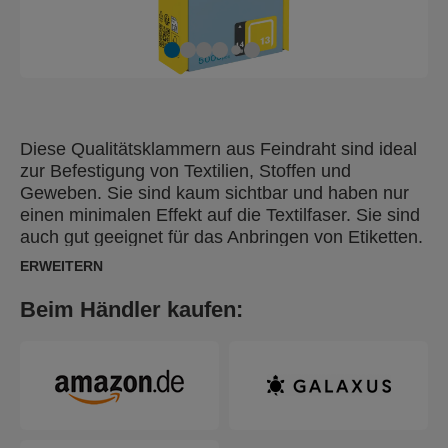
Diese Qualitätsklammern aus Feindraht sind ideal
zur Befestigung von Textilien, Stoffen und
Geweben. Sie sind kaum sichtbar und haben nur
einen minimalen Effekt auf die Textilfaser. Sie sind
auch gut geeignet für das Anbringen von Etiketten.
Hergestellt aus hochwertigem, galvanisiertem
ERWEITERN
Stahl mit präzisem Anschnitt für optimales
Eintreiben.
Beim Händler kaufen: