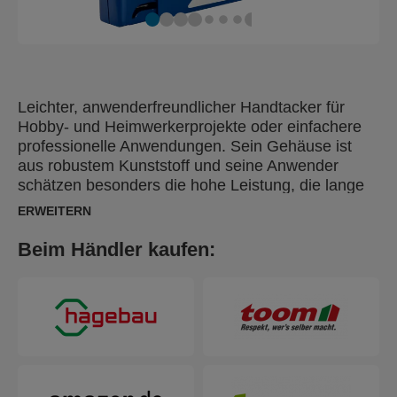
Leichter, anwenderfreundlicher Handtacker für
Hobby- und Heimwerkerprojekte oder einfachere
professionelle Anwendungen. Sein Gehäuse ist
aus robustem Kunststoff und seine Anwender
schätzen besonders die hohe Leistung, die lange
Lebensdauer und seine Zuverlässigkeit, auch bei
ERWEITERN
regelmäßiger Nutzung. Die 2-Stufen-
Schlagkraftregelung des R253E erlaubt die
Beim Händler kaufen:
Anpassung an verschiedene Materialien und
Heftklammerlängen. Ideal für das Polstern von
Möbeln, Dekorationsarbeiten mit diversen Stoffen
und Geweben oder die Befestigung von Teppichen,
Wandbespannungen, Leder oder dicker Stoffe.