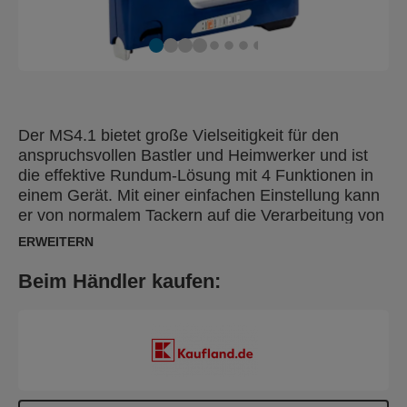
Der MS4.1 bietet große Vielseitigkeit für den
anspruchsvollen Bastler und Heimwerker und ist
die effektive Rundum-Lösung mit 4 Funktionen in
einem Gerät. Mit einer einfachen Einstellung kann
er von normalem Tackern auf die Verarbeitung von
Nägeln, Stiften oder Rundklammern umgerüstet
ERWEITERN
werden. Zusätzlich hat er eine 2-Stufen-
Schlagkraftregelung zur Anpassung an
Beim Händler kaufen:
verschiedene Materialien und Heftklammerlängen.
Ideal für das Polstern von Möbeln,
Dekorationsarbeiten mit diversen Stoffen und
Geweben oder die Befestigung von Teppichen,
Wandbespannungen, Leder oder dünneren Platten
und Leisten. Auch geeignet für die Befestigung von