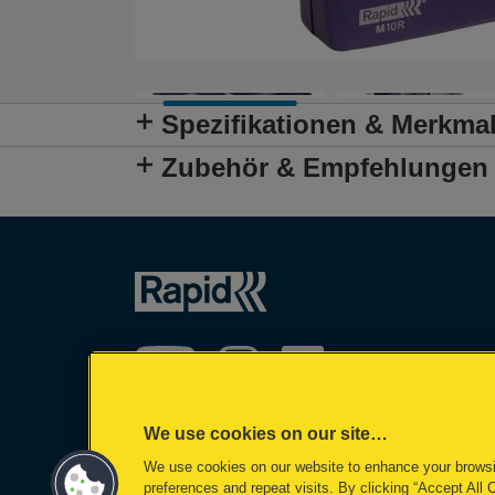
Spezifikationen & Merkma
Zubehör & Empfehlungen
We use cookies on our site…
We use cookies on our website to enhance your brows
©2026 ACCO Brands
preferences and repeat visits. By clicking “Accept All 