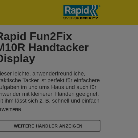
Rapid Fun2Fix
M10R Handtacker
Display
ieser leichte, anwenderfreundliche,
raktische Tacker ist perfekt für einfachere
ufgaben im und ums Haus und auch für
nwender mit kleineren Händen geeignet.
it ihm lässt sich z. B. schnell und einfach
toff und Dekomaterial befestigen.
RWEITERN
WEITERE HÄNDLER ANZEIGEN