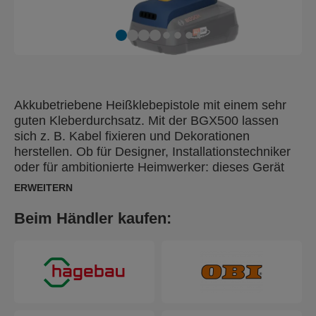
Akkubetriebene Heißklebepistole mit einem sehr
guten Kleberdurchsatz. Mit der BGX500 lassen
sich z. B. Kabel fixieren und Dekorationen
herstellen. Ob für Designer, Installationstechniker
oder für ambitionierte Heimwerker: dieses Gerät
gehört einfach in jeden Werkzeugkasten. Die
ERWEITERN
Rapid BGX500 ist gut ausbalanciert und hat einen
4-Finger-Abzughebel, mit dem es sich auch bei
Beim Händler kaufen:
intensiver Nutzung bequem arbeiten lässt. Sie
verfügt außerdem über eine einzigartige
Hubverstellung zur Einstellung der richtigen
Klebermenge pro Hebelbetätigung.
Auswechselbare Düsen ermöglichen präzises
Arbeiten und eine breite Palette von