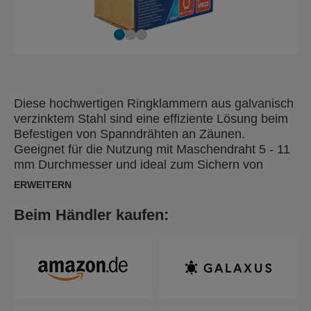
Diese hochwertigen Ringklammern aus galvanisch
verzinktem Stahl sind eine effiziente Lösung beim
Befestigen von Spanndrähten an Zäunen.
Geeignet für die Nutzung mit Maschendraht 5 - 11
mm Durchmesser und ideal zum Sichern von
Käfigen, zum Einzäunen oder zum Schutz junger
ERWEITERN
Pflanzen. Auch erhältlich mit grünem oder
schwarzem Kunststoffüberzug für die unauffällige
Beim Händler kaufen:
Befestigung farbiger Zäune.