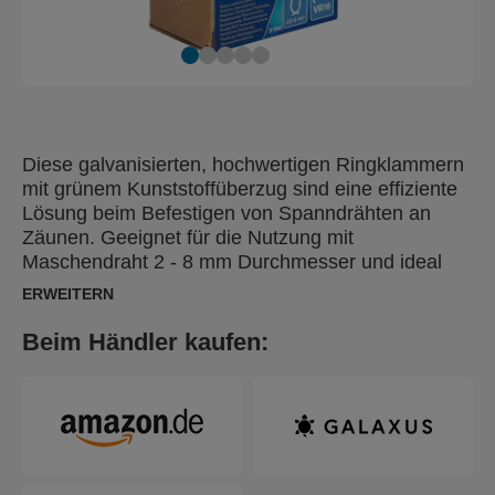
Diese galvanisierten, hochwertigen Ringklammern
mit grünem Kunststoffüberzug sind eine effiziente
Lösung beim Befestigen von Spanndrähten an
Zäunen. Geeignet für die Nutzung mit
Maschendraht 2 - 8 mm Durchmesser und ideal
zum Sichern von Käfigen, zum Einzäunen oder
ERWEITERN
zum Schutz junger Pflanzen. Auch erhältlich ohne
grünen Kunststoffüberzug.
Beim Händler kaufen: