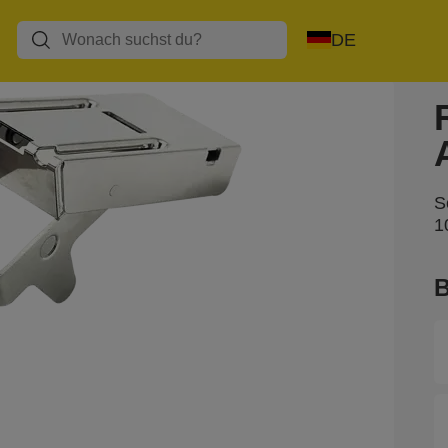
DE
S
1
B