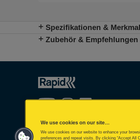
Spezifikationen & Merkma
Zubehör & Empfehlungen
We use cookies on our site…
We use cookies on our website to enhance your brows
©2026 ACCO Brands
preferences and repeat visits. By clicking “Accept All 