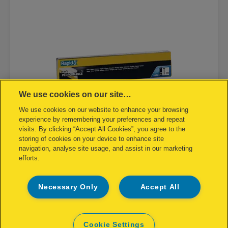
We use cookies on our site…
We use cookies on our website to enhance your browsing
experience by remembering your preferences and repeat
visits. By clicking “Accept All Cookies”, you agree to the
storing of cookies on your device to enhance site
navigation, analyse site usage, and assist in our marketing
efforts.
Штифты Rapid No. 32 64 мм
Necessary Only
Accept All
[MISSING TRANSLATIONS FOR
/PRODUCT/CATEGORYMOREDETAILSLABEL
IN RU-RU]
Cookie Settings