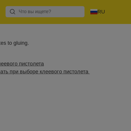
RU
tes to gluing.
еевого пистолета
вать при выборе клеевого пистолета