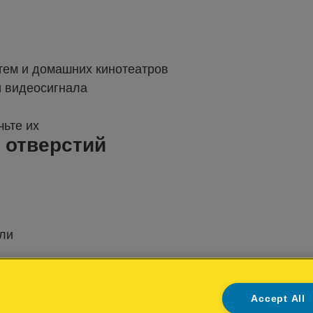
тем и домашних кинотеатров
и видеосигнала
чьте их
 отверстий
ли
ектов Rapid предлагает идеальный инструмент. Исп
Accept All
 результата используйте разноцветные клеевые сте