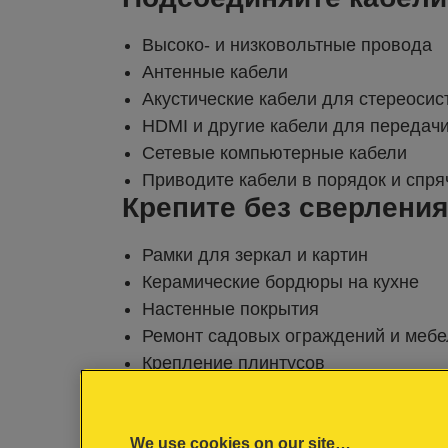
Высоко- и низковольтные провода
Антенные кабели
Акустические кабели для стереосис
HDMI и другие кабели для передач
Сетевые компьютерные кабели
Приводите кабели в порядок и спря
Крепите без сверления
Рамки для зеркал и картин
Керамические бордюры на кухне
Настенные покрытия
Ремонт садовых ограждений и мебе
Крепление плинтусов
Замена обивки стула
Для всех видов использования и про
стержни. Для достижения наилучшего
We use cookies on our site…