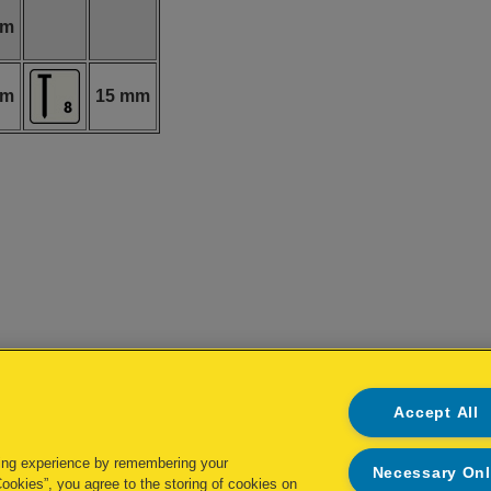
mm
mm
15 mm
Accept All
ing experience by remembering your
Necessary On
Cookies”, you agree to the storing of cookies on