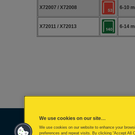
X72007 / X72008
6-10 
X72011 / X72013
6-14 
We use cookies on our site…
We use cookies on our website to enhance your brows
preferences and repeat visits. By clicking “Accept All 