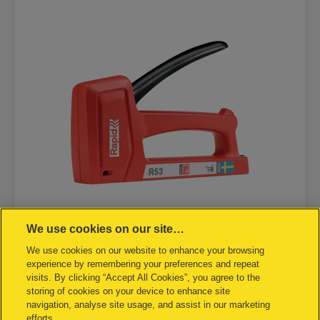
We use cookies on our site…
Grapadora Rapid R53
We use cookies on our website to enhance your browsing
experience by remembering your preferences and repeat
visits. By clicking “Accept All Cookies”, you agree to the
VER EL PRODUCTO
storing of cookies on your device to enhance site
navigation, analyse site usage, and assist in our marketing
efforts.