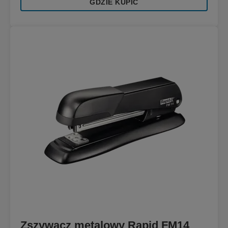
GDZIE KUPIĆ
Zszywacz metalowy Rapid FM14