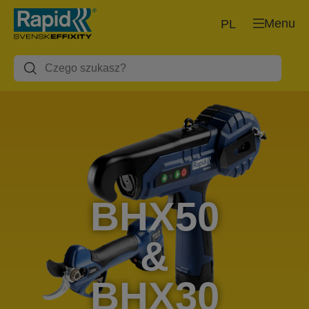
Menu
PL
BHX50
&
BHX30