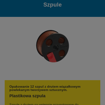
Szpule
Opakowanie 12 szpul z drutem wiązałkowym
powlekanym tworzywem sztucznym.
Plastikowa szpula
Szpule z drutem są wstępnie przygotowane do