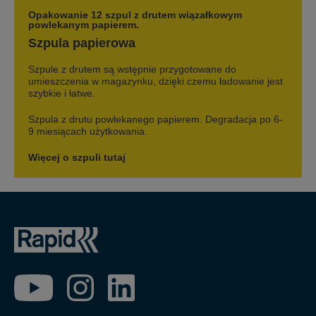
Opakowanie 12 szpul z drutem wiązałkowym
powlekanym papierem.
Szpula papierowa
Szpule z drutem są wstępnie przygotowane do
umieszczenia w magazynku, dzięki czemu ładowanie jest
szybkie i łatwe.
Szpula z drutu powlekanego papierem. Degradacja po 6-
9 miesiącach użytkowania.
Więcej o szpuli tutaj