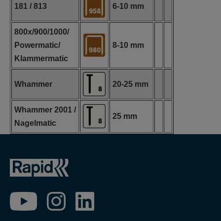
181 / 813
6-10 mm
800x/900/1000/
Powermatic/
8-10 mm
Klammermatic
Whammer
20-25 mm
Whammer 2001 /
25 mm
Nagelmatic