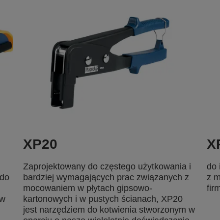
XP20
X
Zaprojektowany do częstego użytkowania i
do 
 do
bardziej wymagających prac związanych z
z m
mocowaniem w płytach gipsowo-
fir
ów
kartonowych i w pustych ścianach, XP20
jest narzędziem do kotwienia stworzonym w