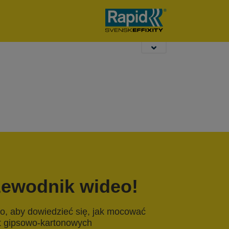
ogrodowe
dziurkacze
K
biurowe
zewodnik wideo!
o, aby dowiedzieć się, jak mocować
yt gipsowo-kartonowych