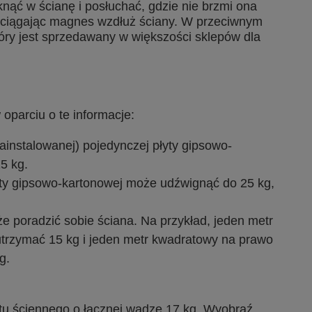
knąć w ścianę i posłuchać, gdzie nie brzmi ona
rzeciągając magnes wzdłuż ściany. W przeciwnym
óry jest sprzedawany w większości sklepów dla
oparciu o te informacje:
instalowanej) pojedynczej płyty gipsowo-
5 kg.
ty gipsowo-kartonowej może udźwignąć do 25 kg,
że poradzić sobie ściana. Na przykład, jeden metr
trzymać 15 kg i jeden metr kwadratowy na prawo
g.
tu ściennego o łącznej wadze 17 kg. Wyobraź