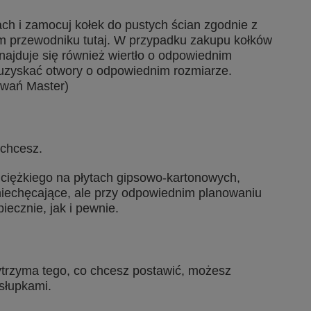
h i zamocuj kołek do pustych ścian zgodnie z
m przewodniku tutaj. W przypadku zakupu kołków
ajduje się również wiertło o odpowiednim
uzyskać otwory o odpowiednim rozmiarze.
owań Master)
 chcesz.
o ciężkiego na płytach gipsowo-kartonowych,
niechęcające, ale przy odpowiednim planowaniu
iecznie, jak i pewnie.
wytrzyma tego, co chcesz postawić, możesz
słupkami.