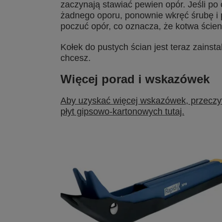
zaczynają stawiać pewien opór. Jeśli po
żadnego oporu, ponownie wkręć śrubę i p
poczuć opór, co oznacza, że kotwa ścien
Kołek do pustych ścian jest teraz zainst
chcesz.
Więcej porad i wskazówek
Aby uzyskać więcej wskazówek, przeczy
płyt gipsowo-kartonowych tutaj.