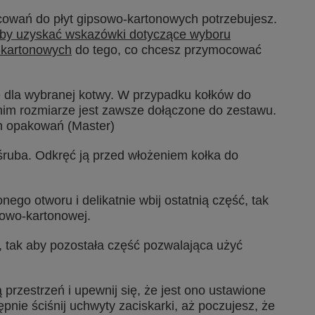
ocowań do płyt gipsowo-kartonowych potrzebujesz.
 aby uzyskać wskazówki dotyczące wyboru
-kartonowych
do tego, co chcesz przymocować
 dla wybranej kotwy. W przypadku kołków do
dnim rozmiarze jest zawsze dołączone do zestawu.
h opakowań (Master)
śruba. Odkręć ją przed włożeniem kołka do
ego otworu i delikatnie wbij ostatnią część, tak
sowo-kartonowej.
, tak aby pozostała część pozwalająca użyć
przestrzeń i upewnij się, że jest ono ustawione
nie ściśnij uchwyty zaciskarki, aż poczujesz, że