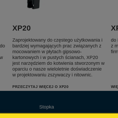
XP20
X
Zaprojektowany do częstego użytkowania i
do 
 do
bardziej wymagających prac związanych z
z m
mocowaniem w płytach gipsowo-
fir
ów
kartonowych i w pustych ścianach, XP20
jest narzędziem do kotwienia stworzonym w
oparciu o nasze wieloletnie doświadczenie
w projektowaniu zszywaczy i nitownic.
PRZECZYTAJ WIĘCEJ O XP20
WIĘ
Stopka