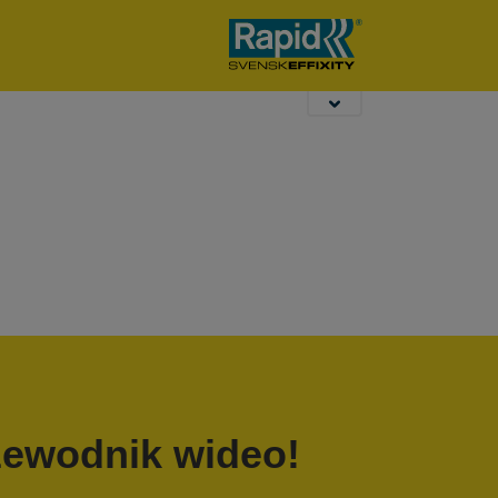
ogrodowe
dziurkacze
K
biurowe
zewodnik wideo!