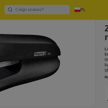
PL
Ł
k
m
l
s
R