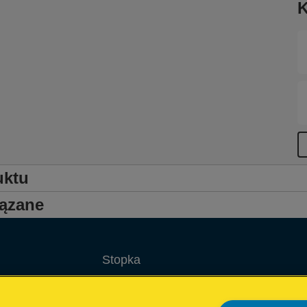
K
uktu
iązane
Stopka
Warunki gwarancji