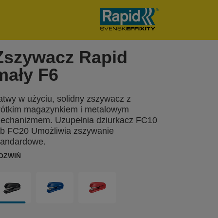
Zszywacz Rapid
mały F6
atwy w użyciu, solidny zszywacz z
rótkim magazynkiem i metalowym
echanizmem. Uzupełnia dziurkacz FC10
ub FC20 Umożliwia zszywanie
tandardowe.
OZWIŃ