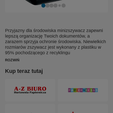
Przyjazny dla środowiska minizszywacz zapewni
lepszą organizację Twoich dokumentów, a
zarazem sprzyja ochronie środowiska. Niewielkich
rozmiarów zszywacz jest wykonany z plastiku w
95% pochodzącego z recyklingu
pokonsumenckiego i ma pozbawione plastiku
ROZWIŃ
opakowanie, wykonane z kartonu w 100%
pochodzącego z recyklingu, z przyjaznym dla
Kup teraz tutaj
środowiska nadrukiem na bazie soi. Jest
kompaktowy i lekki, dzięki czemu z łatwością
zmieści się w torebce, torbie na laptopa, a nawet w
kieszeni, stanowiąc prawdziwie mobilne i wygodne
rozwiązanie. Minizszywacz, w 100% nadający się
do recyklingu, przeznaczony jest do zszywania do
10 kartek, co sprawia, że idealnie nadaje się do