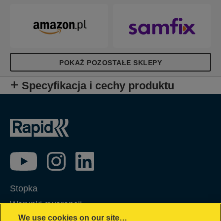
POKAŻ POZOSTAŁE SKLEPY
Specyfikacja i cechy produktu
Stopka
Warunki gwarancji
We use cookies on our site…
Polityka prywatności