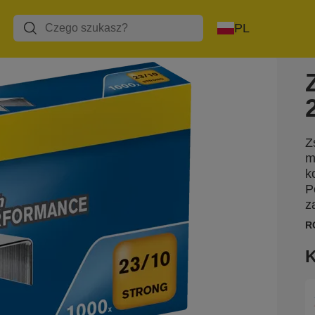
PL
Z
m
k
P
z
R
K