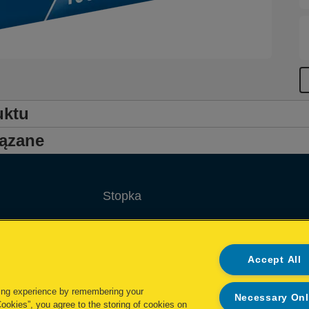
uktu
iązane
Stopka
Warunki gwarancji
Polityka prywatności
Accept All
Cookie Polityka
ing experience by remembering your
Necessary On
Cookies”, you agree to the storing of cookies on