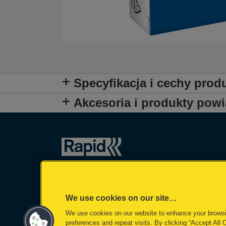
Specyfikacja i cechy prod
Akcesoria i produkty pow
We use cookies on our site…
We use cookies on our website to enhance your brows
preferences and repeat visits. By clicking “Accept All 