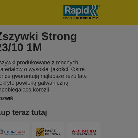
Zszywki Strong
23/10 1M
szywki produkowane z mocnych
ateriałów o wysokiej jakości. Ostre
ońce gwarantują najlepsze rezultaty.
okryte powłoką galwaniczną
apobiegającą korozji.
OZWIŃ
up teraz tutaj