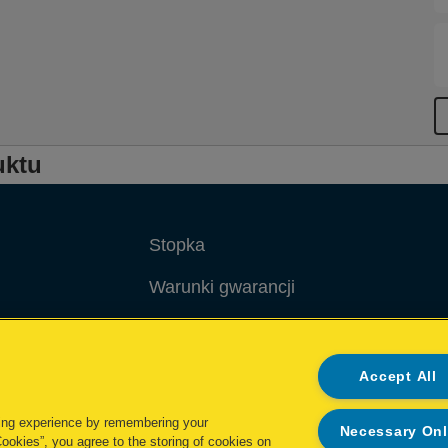
uktu
Stopka
Warunki gwarancji
Polityka prywatności
Cookie Polityka
Accept All
Zarządzaj moimi danymi
ing experience by remembering your
Necessary On
Cookies”, you agree to the storing of cookies on