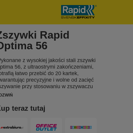
Zszywki Rapid
Optima 56
ykonane z wysokiej jakości stali zszywki
ptima 56, z ultraostrymi zakończeniami,
otrafią łatwo przebić do 20 kartek,
warantując precyzyjne i wolne od zacięć
szywanie przy stosowaniu w zszywaczu
lektrycznym Optima Grip i Optima 20.
OZWIŃ
akowane w estetyczne puszki
luminiowe z pokrywą po 3750 sztuk.
up teraz tutaj