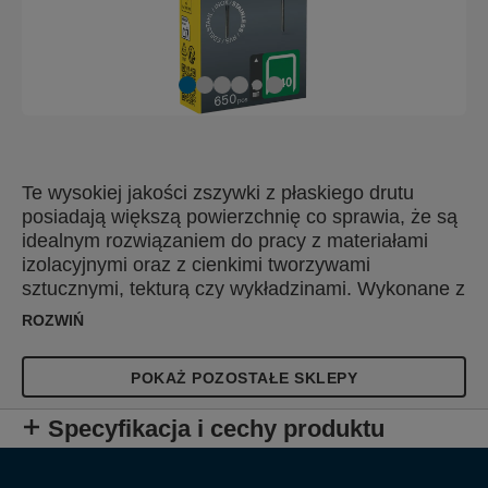
Te wysokiej jakości zszywki z płaskiego drutu
posiadają większą powierzchnię co sprawia, że są
idealnym rozwiązaniem do pracy z materiałami
izolacyjnymi oraz z cienkimi tworzywami
sztucznymi, tekturą czy wykładzinami. Wykonane z
wysokiej jakości stali nierdzewnej, precyzyjnie
ROZWIŃ
cięte dla optymalnego łączenia materiałów.
Zaprojektowane specjalnie do użytku na zewnątrz,
POKAŻ POZOSTAŁE SKLEPY
w niesprzyjających, trudnych warunkach.
Specyfikacja i cechy produktu