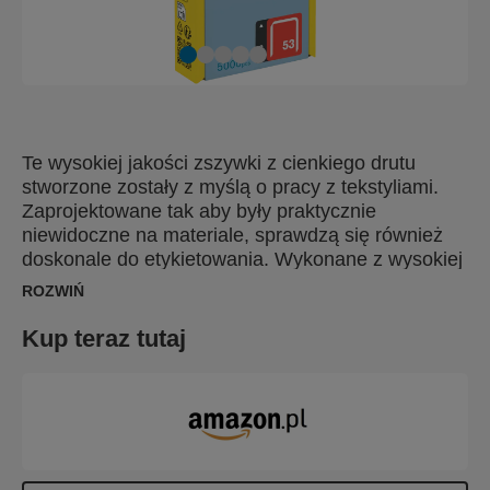
Te wysokiej jakości zszywki z cienkiego drutu
stworzone zostały z myślą o pracy z tekstyliami.
Zaprojektowane tak aby były praktycznie
niewidoczne na materiale, sprawdzą się również
doskonale do etykietowania. Wykonane z wysokiej
jakości, precyzyjnie ciętego galwanizowanego
ROZWIŃ
drutu dla optymalnej penetracji. Dostępne także w
wersji ze stali nierdzewnej.
Kup teraz tutaj