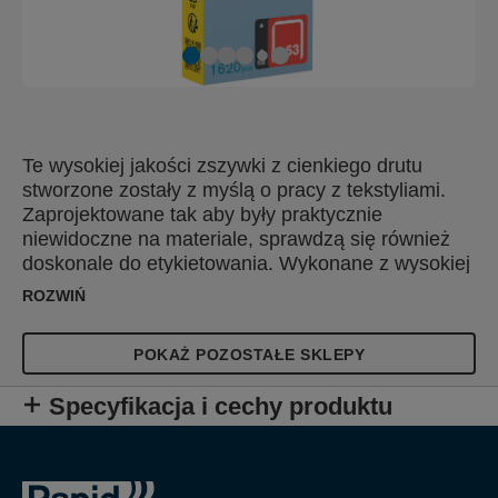
Te wysokiej jakości zszywki z cienkiego drutu
stworzone zostały z myślą o pracy z tekstyliami.
Zaprojektowane tak aby były praktycznie
niewidoczne na materiale, sprawdzą się również
doskonale do etykietowania. Wykonane z wysokiej
jakości, precyzyjnie ciętego galwanizowanego
ROZWIŃ
drutu dla optymalnej penetracji. Dostępne także w
wersji ze stali nierdzewnej.
POKAŻ POZOSTAŁE SKLEPY
Specyfikacja i cechy produktu