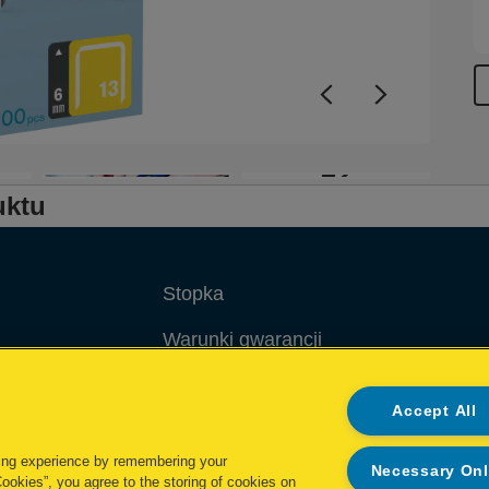
+2
uktu
Stopka
Warunki gwarancji
Polityka prywatności
Accept All
Cookie Polityka
ing experience by remembering your
Necessary On
Zarządzaj moimi danymi
Cookies”, you agree to the storing of cookies on