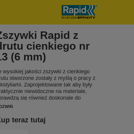
Zszywki Rapid z
drutu cienkiego nr
13 (6 mm)
e wysokiej jakości zszywki z cienkiego
rutu stworzone zostały z myślą o pracy z
ekstyliami. Zaprojektowane tak aby były
raktycznie niewidoczne na materiale,
prawdzą się również doskonale do
tykietowania. Wykonane z wysokiej
OZWIŃ
akości, precyzyjnie ciętego
alwanizowanego drutu dla optymalnej
up teraz tutaj
enetracji. Dostępne także w wersji ze
tali nierdzewnej.