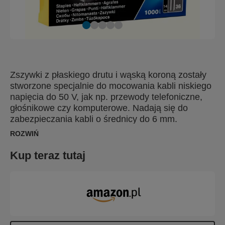
Zszywki z płaskiego drutu i wąską koroną zostały
stworzone specjalnie do mocowania kabli niskiego
napięcia do 50 V, jak np. przewody telefoniczne,
głośnikowe czy komputerowe. Nadają się do
zabezpieczania kabli o średnicy do 6 mm.
Rozbieżne końce nóżek zszywek DP sprawiają, że
ROZWIŃ
nóżki rozgałęziają się przy wbijaniu, co zwiększa
skuteczność łączenia.
Kup teraz tutaj