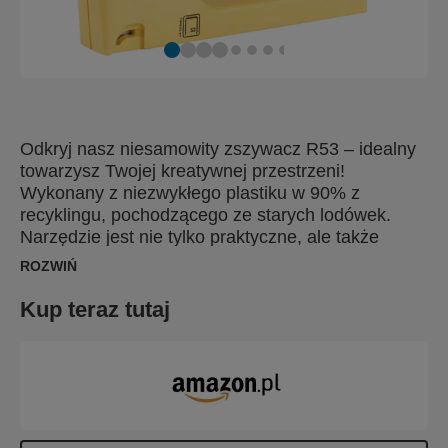
Odkryj nasz niesamowity zszywacz R53 – idealny
towarzysz Twojej kreatywnej przestrzeni!
Wykonany z niezwykłego plastiku w 90% z
recyklingu, pochodzącego ze starych lodówek.
Narzędzie jest nie tylko praktyczne, ale także
stanowi świadomy wybór ekologiczny.
ROZWIŃ
Produkowany z dumą w naszym rodzinnym
mieście Hestra w Szwecji, jest symbolem wysokiej
Kup teraz tutaj
jakości i niezawodności. Wiosną i latem Szwecja
pokryta jest kwitnącymi polami i łąkami, stąd
inspiracja dla pięknego żółtego koloru. A szwedzkie
słowo oznaczające rozkwit to „blomster”.
Dopasowany do najnowszych trendów w wystroju
wnętrz, ten zszywacz stanie się eleganckim i