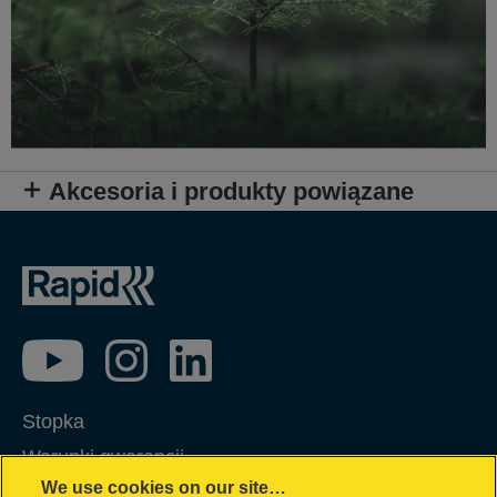
Akcesoria i produkty powiązane
Stopka
Warunki gwarancji
We use cookies on our site…
Polityka prywatności