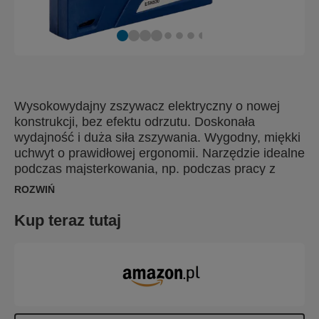
Wysokowydajny zszywacz elektryczny o nowej
konstrukcji, bez efektu odrzutu. Doskonała
wydajność i duża siła zszywania. Wygodny, miękki
uchwyt o prawidłowej ergonomii. Narzędzie idealne
podczas majsterkowania, np. podczas pracy z
materiałami izolacyjnymi, dywanami, kartonem i
ROZWIŃ
małymi elementami dekoracyjnymi z drewna w
domu.
Kup teraz tutaj