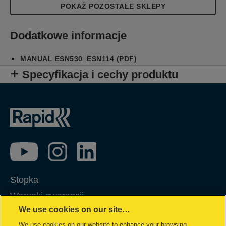
POKAŻ POZOSTAŁE SKLEPY
Dodatkowe informacje
MANUAL ESN530_ESN114 (PDF)
Specyfikacja i cechy produktu
Stopka
Warunki gwarancji
We use cookies on our site…
Polityka prywatności
We use cookies on our website to enhance your browsing