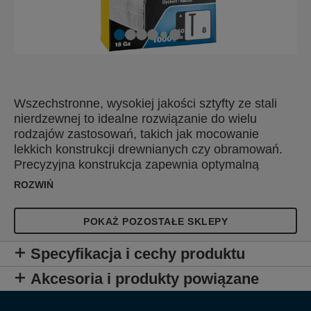
Wszechstronne, wysokiej jakości sztyfty ze stali
nierdzewnej to idealne rozwiązanie do wielu
rodzajów zastosowań, takich jak mocowanie
lekkich konstrukcji drewnianych czy obramowań.
Precyzyjna konstrukcja zapewnia optymalną
penetrację materiału. Zaprojektowane specjalnie
ROZWIŃ
do użytku na zewnątrz, sprawdzą się doskonale w
trudnych, wilgotnych warunkach.
POKAŻ POZOSTAŁE SKLEPY
Specyfikacja i cechy produktu
Akcesoria i produkty powiązane