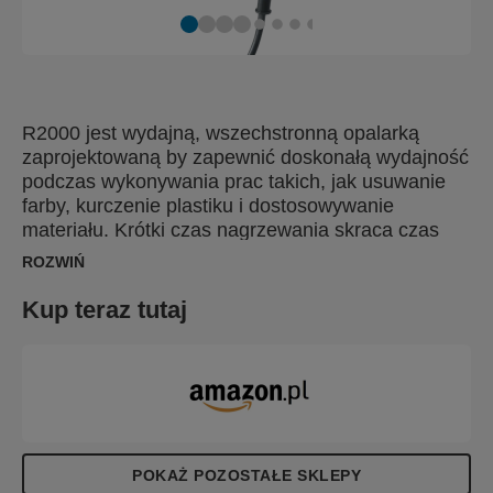
R2000 jest wydajną, wszechstronną opalarką
zaprojektowaną by zapewnić doskonałą wydajność
podczas wykonywania prac takich, jak usuwanie
farby, kurczenie plastiku i dostosowywanie
materiału. Krótki czas nagrzewania skraca czas
przestoju, a trzystopniowa regulacja temperatury
ROZWIŃ
jest idealna dla prawie wszystkich zastosowań.
Doskonale leży w ręku dzięki podwójnie miękkiemu
Kup teraz tutaj
uchwytowi oraz osłonie uchwytu. Wyposażona jest
również w gumową podstawę, która podwyższa
stabilność i bezpieczeństwo podczas pracy w
pozycji stojącej. Ustaw temperaturę na trzech
poziomach - 60, 350, 600°C - dostosuj szybkość
przepływu powietrza i pozwól R2000 zapewnić za
każdym razem doskonałe rezultaty.
POKAŻ POZOSTAŁE SKLEPY