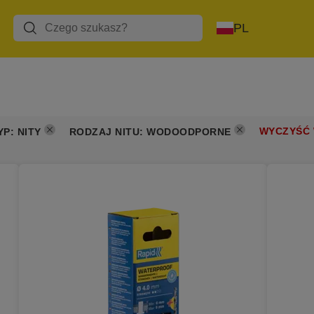
PL
WYCZYŚĆ
YP
:
NITY
RODZAJ NITU
:
WODOODPORNE