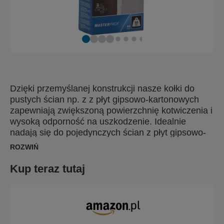
Dzięki przemyślanej konstrukcji nasze kołki do
pustych ścian np. z z płyt gipsowo-kartonowych
zapewniają zwiększoną powierzchnię kotwiczenia i
wysoką odporność na uszkodzenie. Idealnie
nadają się do pojedynczych ścian z płyt gipsowo-
kartonowych, płyt wiórowych i pilśniowych, a także
ROZWIŃ
arkuszy z tworzyw sztucznych, metalu i laminatu o
grubości od 6-21 mm. Nasze kołki do pustych
Kup teraz tutaj
ścian są dostarczane z wiertłem i bitem w
odpowiednim rozmiarze (z wyłączeniem opakowań
zbiorczych), co pomaga osiągnąć doskonałe
wyniki. Dla szybkich i bezproblemowych rezultatów
użyj narzędzia mocującego Rapid XP20 lub XP30.