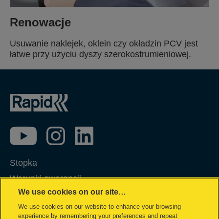
Renowacje
Usuwanie naklejek, oklein czy okładzin PCV jest
łatwe przy użyciu dyszy szerokostrumieniowej.
Stopka
Warunki gwarancji
We use cookies on our site…
Polityka prywatności
We use cookies on our website to enhance your browsing
Cookie Polityka
experience by remembering your preferences and repeat