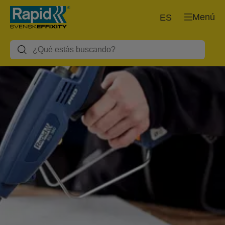
Menú
ES