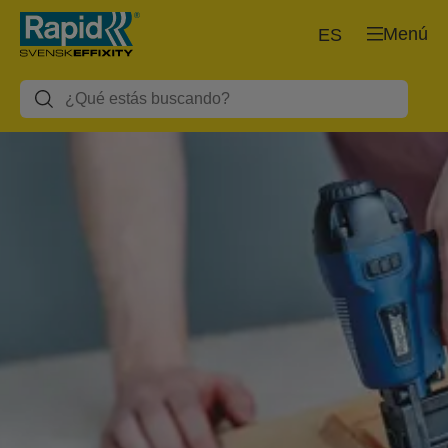
Menú
ES