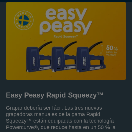
Easy Peasy Rapid Squeezy™
Grapar debería ser fácil. Las tres nuevas
grapadoras manuales de la gama Rapid
Squeezy™ están equipadas con la tecnología
Powercurve®, que reduce hasta en un 50 % la