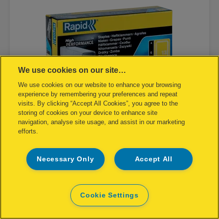
We use cookies on our site…
We use cookies on our website to enhance your browsing
experience by remembering your preferences and repeat
visits. By clicking “Accept All Cookies”, you agree to the
storing of cookies on your device to enhance site
navigation, analyse site usage, and assist in our marketing
efforts.
Grapas finas Nº 13
Necessary Only
Accept All
VER EL PRODUCTO
DÓNDE COMPRAR
Cookie Settings