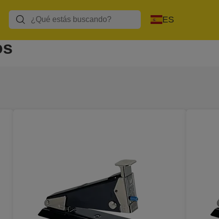
caliente
ES
os