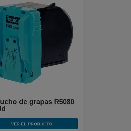
tucho de grapas R5080
id
VER EL PRODUCTO