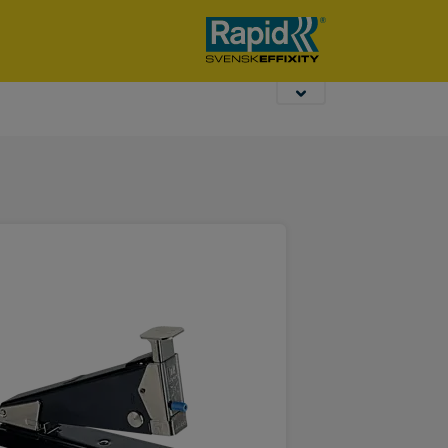
taladros de
pladur
sobremesa Rapid