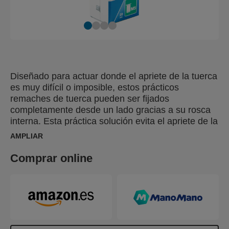
Diseñado para actuar donde el apriete de la tuerca
es muy difícil o imposible, estos prácticos
remaches de tuerca pueden ser fijados
completamente desde un lado gracias a su rosca
interna. Esta práctica solución evita el apriete de la
tuerca por la parte posterior para fijar los
AMPLIAR
materiales, aumentando la eficiencia en el trabajo,
al permitir al usuario completar el trabajo sólo por
Comprar online
un lado. Particularmente adecuado para sujetar
materiales finos, se puede usar como tuerca móvil
o remache y es ideal para sujetar materiales muy
finos (menos de 3 mm).