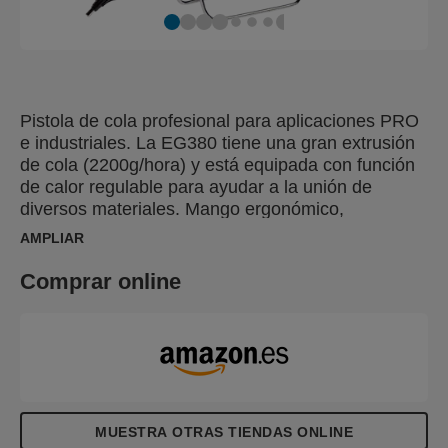
Pistola de cola profesional para aplicaciones PRO
e industriales. La EG380 tiene una gran extrusión
de cola (2200g/hora) y está equipada con función
de calor regulable para ayudar a la unión de
diversos materiales. Mango ergonómico,
interruptor on/off y apoyo de metal regulable. La
AMPLIAR
EG380 es compatible con la amplia gama de
barras de cola Rapid de 12 mm.
Comprar online
MUESTRA OTRAS TIENDAS ONLINE