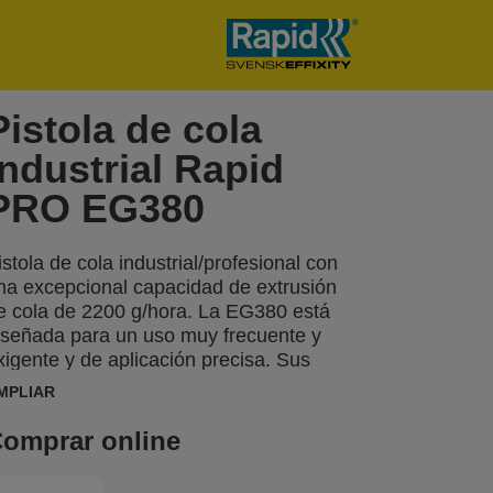
Pistola de cola
Industrial Rapid
PRO EG380
istola de cola industrial/profesional con
na excepcional capacidad de extrusión
e cola de 2200 g/hora. La EG380 está
iseñada para un uso muy frecuente y
xigente y de aplicación precisa. Sus
aracterísticas principales incluyen un
MPLIAR
ráctico y ajustable control de temperatura
120º-230º) para ganar versatilidad en la
omprar online
plicación a diferentes materiales y un
atillo ergonómico de 4 dedos para