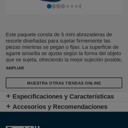
Este paquete consta de 5 mini abrazaderas de
resorte diseñadas para sujetar firmemente las
piezas mientras se pegan o fijan. La superficie de
agarre amarilla se ajusta según la forma del objeto
que se sujeta, ofreciendo la mejor sujeción posible,
hasta 35 mm. Con su mango suave, estas
AMPLIAR
abrazaderas fuertes y versátiles son prácticas para
muchos trabajos en el hogar o para proyectos de
MUESTRA OTRAS TIENDAS ONLINE
manualidades.
Especificaciones y Características
Accesorios y Recomendaciones