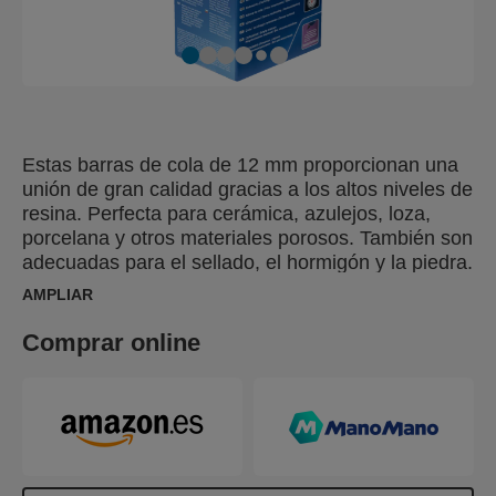
Estas barras de cola de 12 mm proporcionan una
unión de gran calidad gracias a los altos niveles de
resina. Perfecta para cerámica, azulejos, loza,
porcelana y otros materiales porosos. También son
adecuadas para el sellado, el hormigón y la piedra.
El envase contiene 14 barras de pegamento
AMPLIAR
largas, perfectas para trabajos de fijación y
reparación.
Comprar online