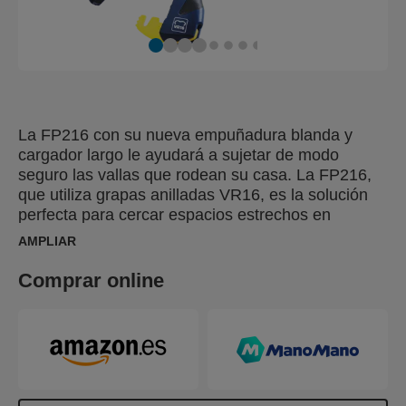
La FP216 con su nueva empuñadura blanda y
cargador largo le ayudará a sujetar de modo
seguro las vallas que rodean su casa. La FP216,
que utiliza grapas anilladas VR16, es la solución
perfecta para cercar espacios estrechos en
superficies grandes, p. ej., en jaulas de animales,
AMPLIAR
etc.
Comprar online