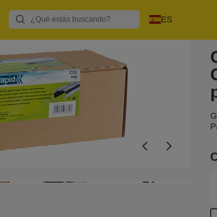
ES
G
P
C
+2