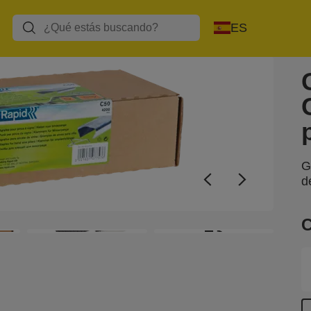
ES
G
d
C
+3