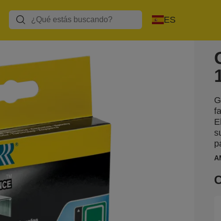
ES
G
f
E
s
p
A
C