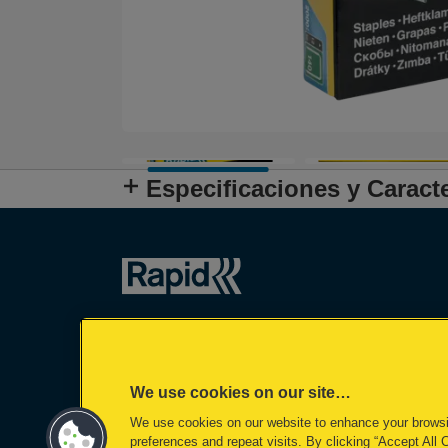
Especificaciones y Caracte
We use cookies on our site…
We use cookies on our website to enhance your brows
preferences and repeat visits. By clicking “Accept All 
©2026 ACCO Brands