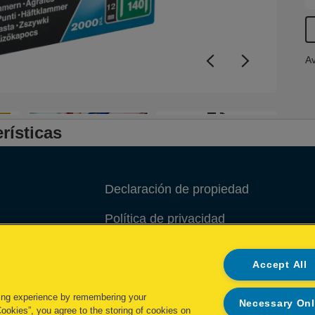
Av
+3
rísticas
Declaración de propiedad
Política de privacidad
Política de cookies
Accept All
Administrar mis datos
ing experience by remembering your
Necessary On
Cookies”, you agree to the storing of cookies on