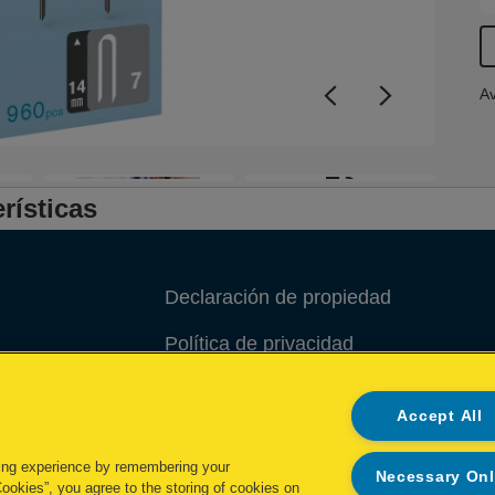
Av
+3
rísticas
Declaración de propiedad
Política de privacidad
Política de cookies
Accept All
Administrar mis datos
ing experience by remembering your
Necessary On
Cookies”, you agree to the storing of cookies on