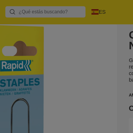
ES
G
r
c
b
A
C