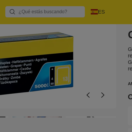
ES
G
r
G
r
A
C
+3